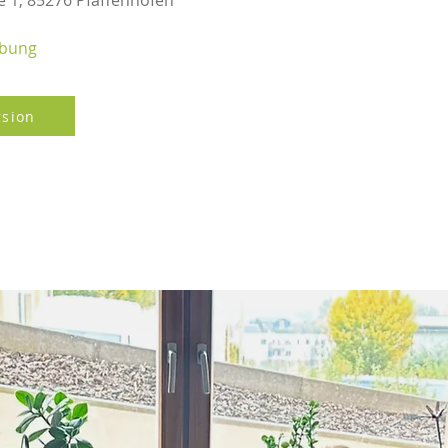
 1, 85276 Pfaffenhofen
rbung
rsion