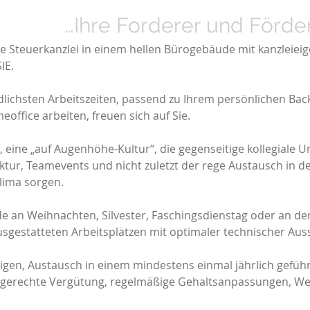
R…
…Ihre Forderer und Förde
e Steuerkanzlei in einem hellen Bürogebäude mit kanzleiei
IE.
edlichsten Arbeitszeiten, passend zu Ihrem persönlichen Ba
office arbeiten, freuen sich auf Sie.
 eine „auf Augenhöhe-Kultur“, die gegenseitige kollegiale U
ktur, Teamevents und nicht zuletzt der rege Austausch in de
klima sorgen.
de an Weihnachten, Silvester, Faschingsdienstag oder an de
sgestatteten Arbeitsplätzen mit optimaler technischer Aus
en, Austausch in einem mindestens einmal jährlich gefüh
gerechte Vergütung, regelmäßige Gehaltsanpassungen, Wei