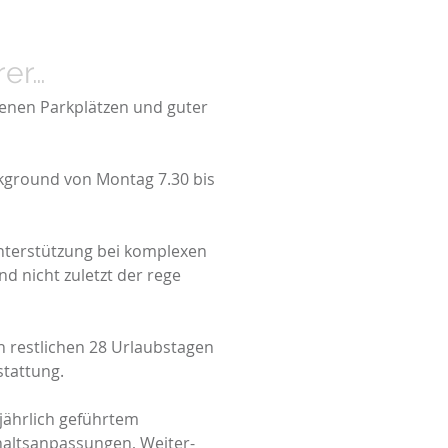
rer…
genen Parkplätzen und guter
ckground von Montag 7.30 bis
Unterstützung bei komplexen
d nicht zuletzt der rege
n restlichen 28 Urlaubstagen
stattung.
jährlich geführtem
haltsanpassungen, Weiter-