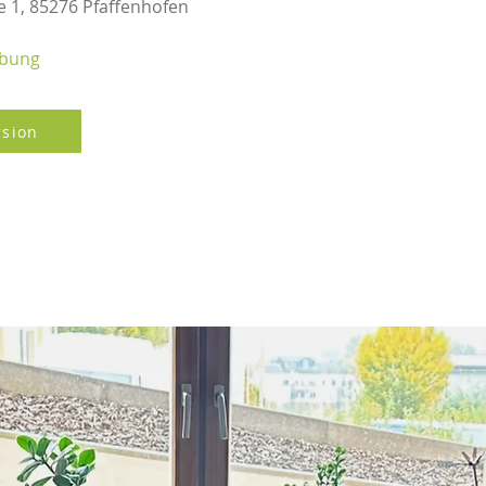
 1, 85276 Pfaffenhofen
rbung
rsion