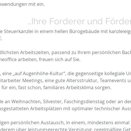
Anwendungen mit ein.
R…
…Ihre Forderer und Förde
e Steuerkanzlei in einem hellen Bürogebäude mit kanzleiei
.
edlichsten Arbeitszeiten, passend zu Ihrem persönlichen Ba
office arbeiten, freuen sich auf Sie.
 eine „auf Augenhöhe-Kultur“, die gegenseitige kollegiale 
itarbeiter Meetings, eine gute Altersstruktur, Teamevents un
für ein, fast schon, familiäres Arbeitsklima sorgen.
de an Weihnachten, Silvester, Faschingsdienstag oder an de
sgestatteten Arbeitsplätzen mit optimaler technischer Aus
en persönlichen Austausch, in einem, mindestens einmal 
nderem über leistungsgerechte Vergütung, regelmäßige Ge