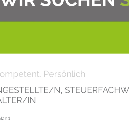
ompetent. Persönlich
GESTELLTE/N, STEUERFACHWI
LTER/IN
hland